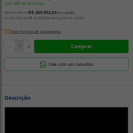
com 10% de desconto
R$ 269.932,50
R$ 299.925,00
no cartão
ou em
12x de R$ 22.494,38
sem juros no cartão
mais formas de pagamento
-
+
Comprar
Fale com um consultor
Descrição