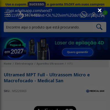
0
Home
Eletroterapia
Aparelho Ultrassom
HIFU
Ultramed MPT Full - Ultrassom Micro e
Macrofocado - Medical San
SKU.:
MS226903