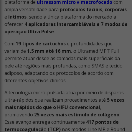
plataforma de
ultrassom micro
e
macrofocado
com
ampla versatilidade para
protocolos faciais
,
corporais
e
íntimos
, sendo a única plataforma do mercado a
oferecer
4 aplicadores intercambiáveis e 7 modos de
operação Ultra Pulse
.
Com
19 tipos de cartuchos
e profundidades que
variam de
1,5 mm até 16 mm
, o Ultramed MPT Full
permite atuar desde as camadas mais superficiais da
pele até regiões mais profundas, como SMAS e tecido
adiposo, adaptando os protocolos de acordo com
diferentes objetivos clínicos.
A tecnologia micro-pulsada atua por meio de disparos
ultra-rápidos que realizam procedimentos até
5 vezes
mais rápidos do que o HIFU convencional
,
promovendo
25 vezes mais estímulo de colágeno
.
Esse avanço entrega continuamente
417 pontos de
termocoagulaçã
o
(TCP)
nos modos Line MP e Round