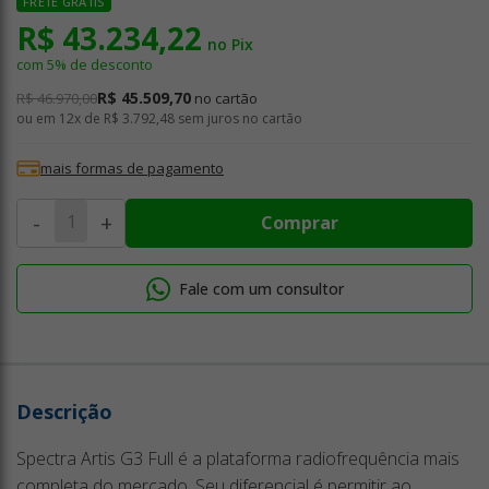
FRETE GRÁTIS
R$ 43.234,22
no Pix
com 5% de desconto
R$ 45.509,70
R$ 46.970,00
no cartão
ou em
12x de R$ 3.792,48
sem juros no cartão
mais formas de pagamento
-
+
Comprar
Fale com um consultor
Descrição
Spectra Artis G3 Full é a plataforma radiofrequência mais
completa do mercado. Seu diferencial é permitir ao