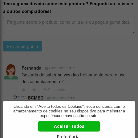
Tem alguma dúvida sobre este produto? Pergunte ao lojista e
a outros compradores!
Enviar pergunta
Fernanda
•
•
4 anos atrás
3
Gostaria de saber se vcs dao treinamento para o uso
desse equipamento ?
Responder
BCMED
•
•
4 anos atrás
2
Olá Fernanda !
Clicando em "Aceito todos os Cookies", você concorda com o
Sim, é oferecido o treinamento com as consultoras
armazenamento de cookies no seu dispositivo para melhorar a
experiência e navegação no site.
especialistas da BCMED.
Atenciosamente, Equipe BCMED (11) 4502-1157 ou
Aceitar todos
0800-878-0246
Preferências