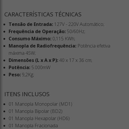
CARACTERÍSTICAS TÉCNICAS
Tensão de Entrada:
127V - 220V Automático;
Frequência de Operação:
50/60Hz;
Consumo Máximo:
0,115 KWh;
Manopla de Radiofrequência:
Potência efetiva
máxima 45W;
Dimensões (L x A x P):
40 x 17 x 36 cm;
Potência:
5.000mW
Peso:
9,2Kg;
ITENS INCLUSOS
01 Manopla Monopolar (MD1)
01 Manopla Bipolar (BD2)
01 Manopla Hexapolar (HD6)
01 Manopla Fracionada