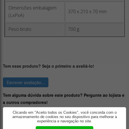
Dimensões embalagem
370 x 210 x 70 mm
(LxPxA)
Peso bruto
700 g
Tem esse produto? Seja o primeiro a avaliá-lo!
Escrever avaliação...
Tem alguma dúvida sobre este produto? Pergunte ao lojista e
a outros compradores!
Clicando em "Aceito todos os Cookies", você concorda com o
armazenamento de cookies no seu dispositivo para melhorar a
experiência e navegação no site.