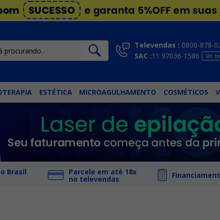
Televendas :
0800-878-0
SAC :
11 97036-1586
Ver to
OTERAPIA
ESTÉTICA
MICROAGULHAMENTO
COSMÉTICOS
V
o Brasil
Parcele em até 18x
Financiament
no televendas