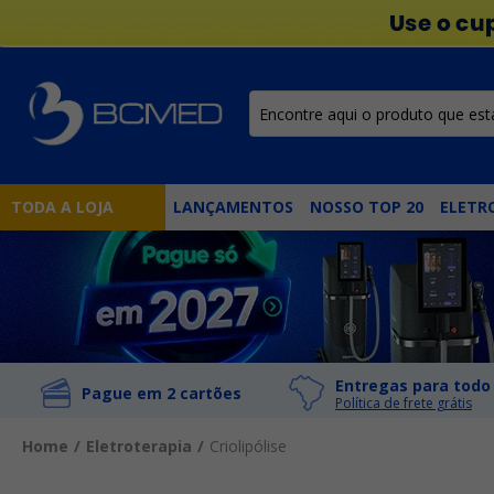
TODA A LOJA
LANÇAMENTOS
NOSSO TOP 20
ELETR
Entregas para todo 
Pague em 2 cartões
Política de frete grátis
Home
Eletroterapia
Criolipólise