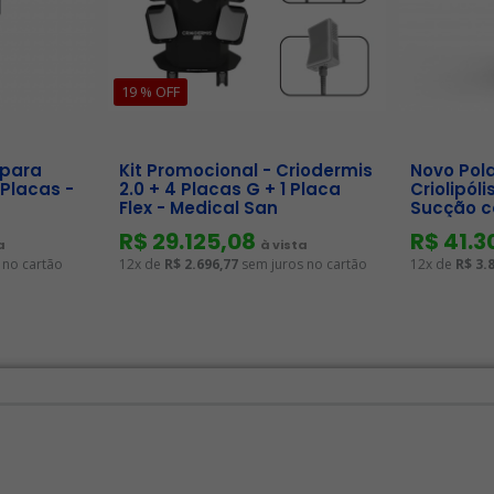
19 % OFF
 para
Kit Promocional - Criodermis
Novo Pola
 Placas -
2.0 + 4 Placas G + 1 Placa
Criolipól
Flex - Medical San
Sucção c
Ibramed
R$ 29.125,08
R$ 41.3
a
à vista
 no cartão
12x de
R$ 2.696,77
sem juros no cartão
12x de
R$ 3.