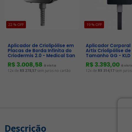
22 % OFF
19 % OFF
Aplicador de Criolipólise em
Aplicador Corporal
Placas de Borda Infinita do
Artix Criolipólise de
Criodermis 2.0 - Medical San
Tamanho GG - KLD
R$ 3.008,58
R$ 3.393,00
à vista
à vist
12x de
R$ 278,57
sem juros no cartão
12x de
R$ 314,17
sem juros
Descrição