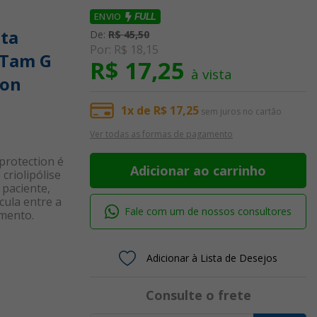
ENVIO
FULL
nta
De:
R$ 45,50
Por:
R$ 18,15
 Tam G
R$ 17,25
à vista
ion
1x de R$ 17,25
sem juros no cartão
Ver todas as formas de pagamento
protection é
Adicionar ao carrinho
criolipólise
 paciente,
ula entre a
Fale com um de nossos consultores
amento.
Adicionar à Lista de Desejos
Consulte o frete