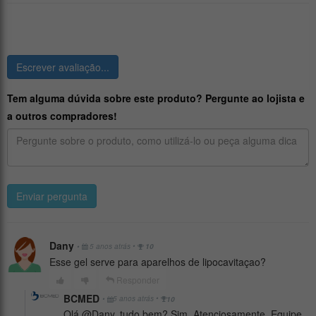
Escrever avaliação...
Tem alguma dúvida sobre este produto? Pergunte ao lojista e
a outros compradores!
Enviar pergunta
Dany
•
•
5 anos atrás
10
Esse gel serve para aparelhos de lipocavitaçao?
Responder
BCMED
•
•
5 anos atrás
10
Olá @Dany, tudo bem? Sim. Atenciosamente, Equipe