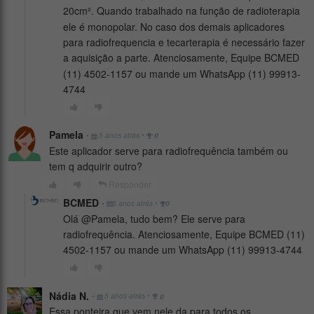
20cm². Quando trabalhado na função de radioterapia
ele é monopolar. No caso dos demais aplicadores
para radiofrequencia e tecarterapia é necessário fazer
a aquisição a parte. Atenciosamente, Equipe BCMED
(11) 4502-1157 ou mande um WhatsApp (11) 99913-
4744
Pamela
•
•
5 anos atrás
0
Este aplicador serve para radiofrequência também ou
tem q adquirir outro?
Responder
BCMED
•
•
5 anos atrás
0
Olá @Pamela, tudo bem? Ele serve para
radiofrequência. Atenciosamente, Equipe BCMED (11)
4502-1157 ou mande um WhatsApp (11) 99913-4744
Nádia N.
•
•
5 anos atrás
0
Essa ponteira que vem nele da para todos os