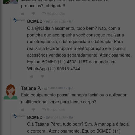
protocolos?; obrigada!!
Responder
BCMED
•
•
5 anos atrás
1
Olá @Nádia Nascimento, tudo bem? Não, com a
ponteira que acompanha você consegue realizar a
radiofrequência, criofrequência e crioterapia. Para
realizar a tecarterapia e a eletroporação ele possui
acessórios vendidos separadamente. Atenciosamente,
Equipe BCMED (11) 4502-1157 ou mande um
WhatsApp (11) 99913-4744
Tatiana P.
•
•
6 anos atrás
0
Este equipamento possui manopla facial ou o aplicador
multifuncional serve para face e corpo?
Responder
BCMED
•
•
6 anos atrás
0
Olá Tatiana Péret, tudo bem? Sim. A manopla é facial
e corporal. Atenciosamente, Equipe BCMED (11)