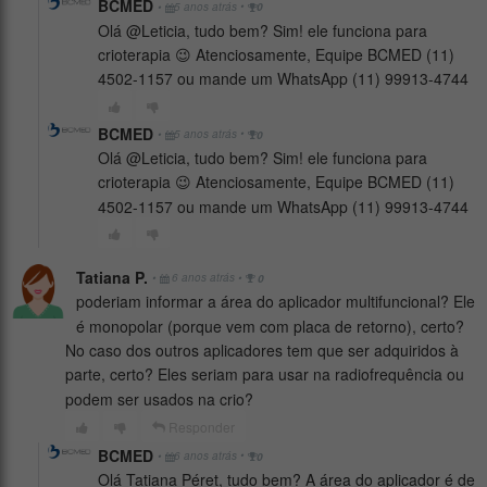
BCMED
•
•
5 anos atrás
0
Olá @Leticia, tudo bem? Sim! ele funciona para
crioterapia 😉 Atenciosamente, Equipe BCMED (11)
4502-1157 ou mande um WhatsApp (11) 99913-4744
BCMED
•
•
5 anos atrás
0
Olá @Leticia, tudo bem? Sim! ele funciona para
crioterapia 😉 Atenciosamente, Equipe BCMED (11)
4502-1157 ou mande um WhatsApp (11) 99913-4744
Tatiana P.
•
•
6 anos atrás
0
poderiam informar a área do aplicador multifuncional? Ele
é monopolar (porque vem com placa de retorno), certo?
No caso dos outros aplicadores tem que ser adquiridos à
parte, certo? Eles seriam para usar na radiofrequência ou
podem ser usados na crio?
Responder
BCMED
•
•
6 anos atrás
0
Olá Tatiana Péret, tudo bem? A área do aplicador é de