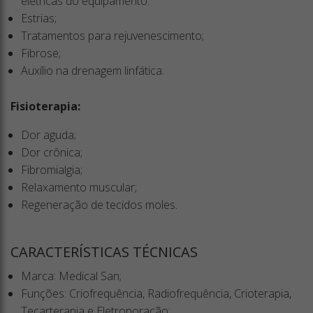
elétricas do equipamento.
Estrias;
Tratamentos para rejuvenescimento;
Fibrose;
Auxílio na drenagem linfática.
Fisioterapia:
Dor aguda;
Dor crônica;
Fibromialgia;
Relaxamento muscular;
Regeneração de tecidos moles.
CARACTERÍSTICAS TÉCNICAS
Marca: Medical San;
Funções: Criofrequência, Radiofrequência, Crioterapia,
Tecarterapia e Eletroporação;