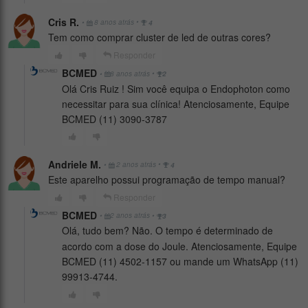
Cris R.
•
•
8 anos atrás
4
Tem como comprar cluster de led de outras cores?
Responder
BCMED
•
•
8 anos atrás
2
Olá Cris Ruiz ! Sim você equipa o Endophoton como
necessitar para sua clínica! Atenciosamente, Equipe
BCMED (11) 3090-3787
Andriele M.
•
•
2 anos atrás
4
Este aparelho possui programação de tempo manual?
Responder
BCMED
•
•
2 anos atrás
3
Olá, tudo bem? Não. O tempo é determinado de
acordo com a dose do Joule. Atenciosamente, Equipe
BCMED (11) 4502-1157 ou mande um WhatsApp (11)
99913-4744.