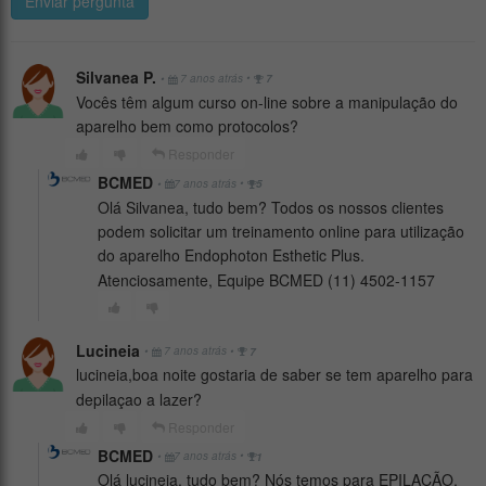
Enviar pergunta
Silvanea P.
•
•
7 anos atrás
7
Vocês têm algum curso on-line sobre a manipulação do
aparelho bem como protocolos?
Responder
BCMED
•
•
7 anos atrás
5
Olá Silvanea, tudo bem? Todos os nossos clientes
podem solicitar um treinamento online para utilização
do aparelho Endophoton Esthetic Plus.
Atenciosamente, Equipe BCMED (11) 4502-1157
Lucineia
•
•
7 anos atrás
7
lucineia,boa noite gostaria de saber se tem aparelho para
depilaçao a lazer?
Responder
BCMED
•
•
7 anos atrás
1
Olá lucineia, tudo bem? Nós temos para EPILAÇÃO,