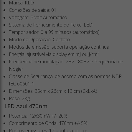
Marca: KLD
Conexões de saída: 01
Voltagem: Bivolt Automático
Sistema de Fornecimento do Feixe: LED
Temporizador: 0 a 99 minutos (automático)
Modo de Operação: Contato
Modos de emissão: suporta operação contínua
Energia: ajustável via display em mJ ou J/cm²
Frequência de modulação: 2Hz - 80Hz e frequência de
Nogier
Classe de Segurança: de acordo com as normas NBR
IEC 60601-1
Dimensões: 35cm x 26cm x 13 cm (CxLxA)
Peso: 2Kg
LED Azul 470nm
Potência: 12x30mW +/- 20%
Comprimento de Onda: 470nm +/- 5%
Pontos emissores: 12 pontos por cor