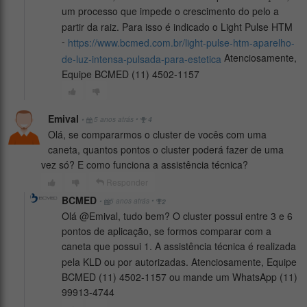
um processo que impede o crescimento do pelo a
partir da raiz. Para isso é indicado o Light Pulse HTM
-
https://www.bcmed.com.br/light-pulse-htm-aparelho-
Atenciosamente,
de-luz-intensa-pulsada-para-estetica
Equipe BCMED (11) 4502-1157
Emival
•
•
5 anos atrás
4
Olá, se compararmos o cluster de vocês com uma
caneta, quantos pontos o cluster poderá fazer de uma
vez só? E como funciona a assistência técnica?
Responder
BCMED
•
•
5 anos atrás
2
Olá @Emival, tudo bem? O cluster possui entre 3 e 6
pontos de aplicação, se formos comparar com a
caneta que possui 1. A assistência técnica é realizada
pela KLD ou por autorizadas. Atenciosamente, Equipe
BCMED (11) 4502-1157 ou mande um WhatsApp (11)
99913-4744