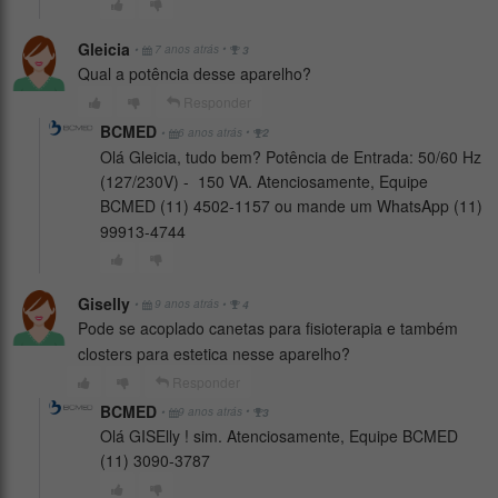
Gleicia
•
•
7 anos atrás
3
Qual a potência desse aparelho?
Responder
BCMED
•
•
6 anos atrás
2
Olá Gleicia, tudo bem? Potência de Entrada: 50/60 Hz
(127/230V) - 150 VA. Atenciosamente, Equipe
BCMED (11) 4502-1157 ou mande um WhatsApp (11)
99913-4744
Giselly
•
•
9 anos atrás
4
Pode se acoplado canetas para fisioterapia e também
closters para estetica nesse aparelho?
Responder
BCMED
•
•
9 anos atrás
3
Olá GISElly ! sim. Atenciosamente, Equipe BCMED
(11) 3090-3787