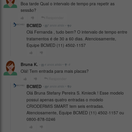
Boa tarde Qual o intervalo de tempo pra repetir as
sessão?
Responder
BCMED
•
•
7 anos atrás
0
Olá Fernanda , tudo bem? O intervalo de tempo entre
tratamentos é de 30 a 60 dias. Atenciosamente,
Equipe BCMED (11) 4502-1157
Bruna K.
•
•
4 anos atrás
-1
Olá! Tem entrada para mais placas?
Responder
BCMED
•
•
4 anos atrás
0
Olá Bruna Stefany Pereira S. Kmiecik ! Esse modelo
possui apenas quatro entradas o modelo
CRIODERMIS SMART tem seis entradas.
Atenciosamente, Equipe BCMED (11) 4502-1157 ou
0800-878-0246