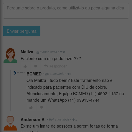
Enviar pergunta
Mailza
•
•
6 anos atrás
0
Paciente com diu pode fazer???
Responder
BCMED
•
•
6 anos atrás
0
Olá Mailza , tudo bem? Este tratamento não é
indicado para pacientes com DIU de cobre.
Atenciosamente, Equipe BCMED (11) 4502-1157 ou
mande um WhatsApp (11) 99913-4744
Anderson A.
•
•
4 anos atrás
0
Existe um limite de sessões a serem feitas de forma