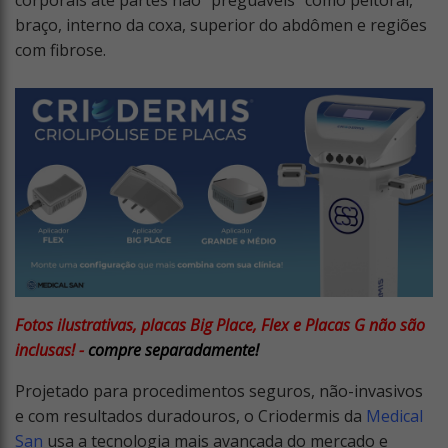
corporais até partes não ”preguáveis” como peitoral,
braço, interno da coxa, superior do abdômen e regiões
com fibrose.
Fotos ilustrativas, placas Big Place, Flex e Placas G não são
inclusas! -
compre separadamente!
Projetado para procedimentos seguros, não-invasivos
e com resultados duradouros, o Criodermis da
Medical
San
usa a tecnologia mais avançada do mercado e