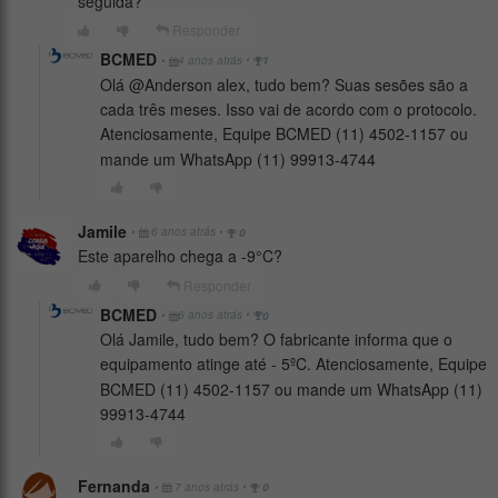
seguida?
Responder
BCMED
•
•
4 anos atrás
1
Olá @Anderson alex, tudo bem? Suas sesões são a
cada três meses. Isso vai de acordo com o protocolo.
Atenciosamente, Equipe BCMED (11) 4502-1157 ou
mande um WhatsApp (11) 99913-4744
Jamile
•
•
6 anos atrás
0
Este aparelho chega a -9°C?
Responder
BCMED
•
•
6 anos atrás
0
Olá Jamile, tudo bem? O fabricante informa que o
equipamento atinge até - 5ºC. Atenciosamente, Equipe
BCMED (11) 4502-1157 ou mande um WhatsApp (11)
99913-4744
Fernanda
•
•
7 anos atrás
0