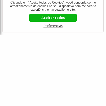
Clicando em "Aceito todos os Cookies", você concorda com o
compras, estaremos disponíveis: basta entrar em contato e
armazenamento de cookies no seu dispositivo para melhorar a
conversar com um de nossos consultores.
experiência e navegação no site.
Aceitar todos
Boas compras!
Preferências