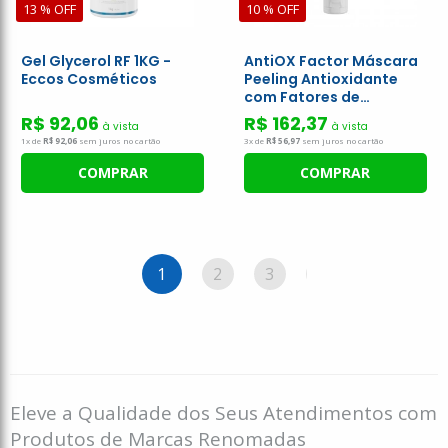
13 % OFF
10 % OFF
Gel Glycerol RF 1KG -
AntiOX Factor Máscara
Eccos Cosméticos
Peeling Antioxidante
com Fatores de
Crescimento - Eccos
R$ 92,06
R$ 162,37
à vista
à vista
Cosméticos
1x de
R$ 92,06
sem juros no cartão
3x de
R$ 56,97
sem juros no cartão
COMPRAR
COMPRAR
1
2
3
4
5
6
Eleve a Qualidade dos Seus Atendimentos com
Produtos de Marcas Renomadas