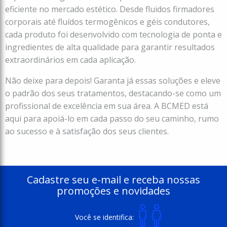
eficiente no mercado estético. Desde fluidos firmadores
corporais até fluídos termogênicos e géis condutores,
cada produto foi desenvolvido com tecnologia de ponta e
ingredientes de alta qualidade para garantir resultados
extraordinários em cada aplicação.
Não deixe para depois! Garanta já essas soluções e eleve
o padrão dos seus tratamentos, destacando-se como um
profissional de excelência em sua área. A BCMED está
aqui para apoiá-lo em cada passo do seu caminho, rumo
ao sucesso e à satisfação dos seus clientes.
Cadastre seu e-mail e receba nossas
promoções e novidades
Você se identifica: