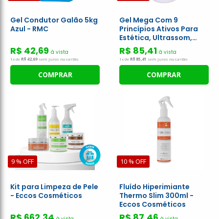
Gel Condutor Galão 5kg
Gel Mega Com 9
Azul - RMC
Princípios Ativos Para
Estética, Ultrassom,
Tens, Fes, Correntes - 1
R$ 42,69
R$ 85,41
à vista
à vista
Litro - Rmc
1x de
R$ 42,69
sem juros no cartão
1x de
R$ 85,41
sem juros no cartão
COMPRAR
COMPRAR
9 % OFF
10 % OFF
Kit para Limpeza de Pele
Fluído Hiperimiante
- Eccos Cosméticos
Thermo Slim 300ml -
Eccos Cosméticos
R$ 662,34
R$ 87,46
à vista
à vista