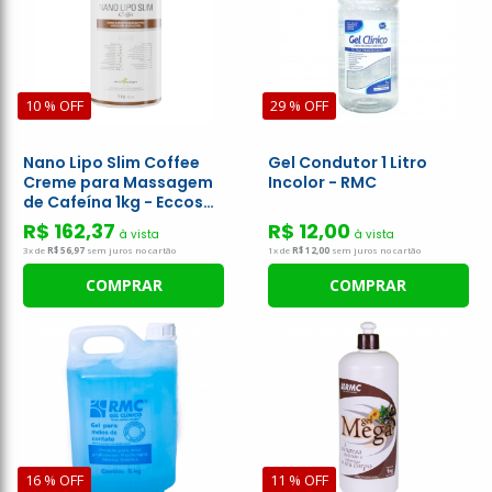
10 % OFF
29 % OFF
Nano Lipo Slim Coffee
Gel Condutor 1 Litro
Creme para Massagem
Incolor - RMC
de Cafeína 1kg - Eccos
Cosméticos
R$ 162,37
R$ 12,00
à vista
à vista
3x de
R$ 56,97
sem juros no cartão
1x de
R$ 12,00
sem juros no cartão
COMPRAR
COMPRAR
16 % OFF
11 % OFF