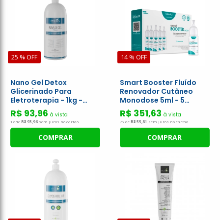
25 % OFF
14 % OFF
Nano Gel Detox
Smart Booster Fluído
Glicerinado Para
Renovador Cutâneo
Eletroterapia - 1kg -
Monodose 5ml - 5
Eccos Cosméticos
Unidades - Smart GR
R$ 93,96
R$ 351,63
à vista
à vista
1x de
R$ 93,96
sem juros no cartão
7x de
R$ 55,81
sem juros no cartão
COMPRAR
COMPRAR