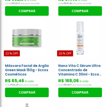
12x de
R$ 58,10
sem juros no cartão
1x de
R$ 87,46
sem juros no cartão
COMPRAR
COMPRAR
23 % OFF
20 % OFF
Máscara Facial de Argila
Nano Vita C Sérum Ultra
Green Mask 150g - Eccos
Concentrado de
Cosméticos
Vitamina C 30ml - Eccos
Cosméticos
R$ 65,46
R$ 168,06
à vista
à vista
1x de
R$ 65,46
sem juros no cartão
3x de
R$ 58,97
sem juros no cartão
COMPRAR
COMPRAR