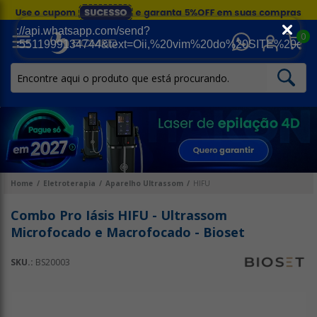
0
Home
Eletroterapia
Aparelho Ultrassom
HIFU
Combo Pro Iásis HIFU - Ultrassom
Microfocado e Macrofocado - Bioset
SKU.:
BS20003