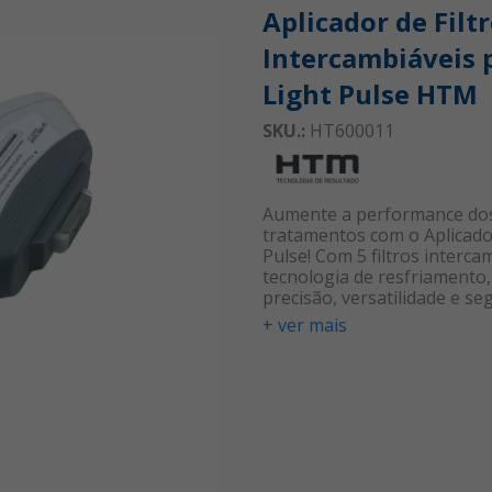
Aplicador de Filt
Intercambiáveis 
Light Pulse HTM
SKU.:
HT600011
Aumente a performance do
tratamentos com o Aplicado
Pulse! Com 5 filtros interca
tecnologia de resfriamento
precisão, versatilidade e s
cada disparo, proporciona
+ ver mais
resultados superiores em p
luz pulsada.