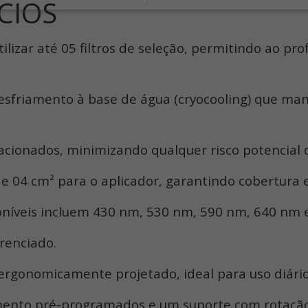
ÍCIOS
lizar até 05 filtros de seleção, permitindo ao pro
esfriamento à base de água (cryocooling) que m
acionados, minimizando qualquer risco potencial d
de 04 cm² para o aplicador, garantindo cobertura e
poníveis incluem 430 nm, 530 nm, 590 nm, 640 nm 
renciado.
 ergonomicamente projetado, ideal para uso diário
ento pré-programados e um suporte com rotação