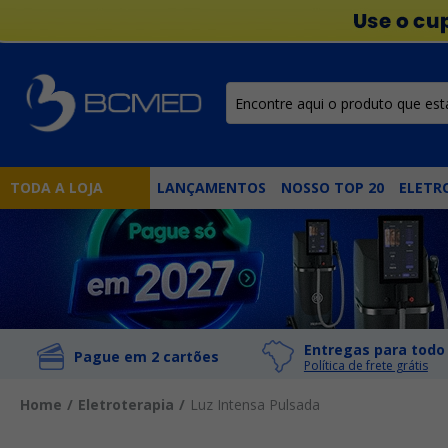
TODA A LOJA
LANÇAMENTOS
NOSSO TOP 20
ELETR
Entregas para todo 
Pague em 2 cartões
Política de frete grátis
Home
Eletroterapia
Luz Intensa Pulsada