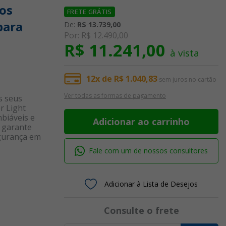
ros
FRETE GRÁTIS
para
De:
R$ 13.739,00
Por:
R$ 12.490,00
R$ 11.241,00
à vista
12x de R$ 1.040,83
sem juros no cartão
Ver todas as formas de pagamento
s seus
r Light
mbiáveis e
Adicionar ao carrinho
, garante
egurança em
ndo
Fale com um de nossos consultores
rotocolos de
Adicionar à Lista de Desejos
Consulte o frete