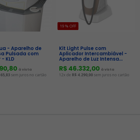
19 % OFF
ua - Aparelho de
Kit Light Pulse com
nsa Pulsada com
Aplicador Intercambiável -
 - KLD
Aparelho de Luz Intensa
Pulsada - HTM
990,80
R$ 46.332,00
à vista
à vista
165,83
sem juros no cartão
12x de
R$ 4.290,00
sem juros no cartão