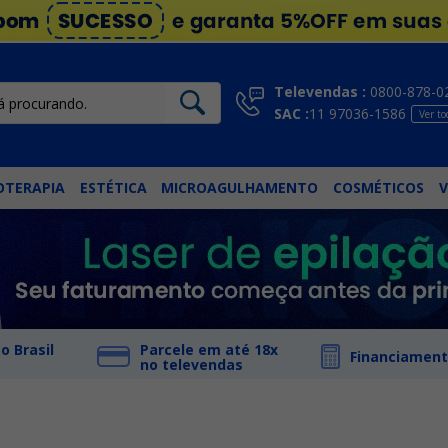
Televendas :
0800-878-0
SAC :
11 97036-1586
Ver to
OTERAPIA
ESTÉTICA
MICROAGULHAMENTO
COSMÉTICOS
V
o Brasil
Parcele em até 18x
Financiament
no televendas