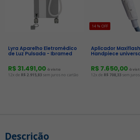
14 % OFF
Lyra Aparelho Eletromédico
Aplicador Maxiflash
de Luz Pulsada - Ibramed
Handpiece universal
R$ 31.491,00
R$ 7.650,00
à vista
à vis
12x de
R$ 2.915,83
sem juros no cartão
12x de
R$ 708,33
sem juros
Descrição