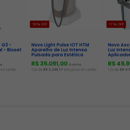
18 % OFF
17 % OFF
 G3 -
Novo Light Pulse IOT HTM
Novo Asc
 - Bioset
Aparelho de Luz Intensa
Luz Inte
Pulsada para Estética
Aplicador
R$ 35.091,00
R$ 45.
ta
à vista
 no cartão
12x de
R$ 3.249,17
sem juros no cartão
12x de
R$ 4.