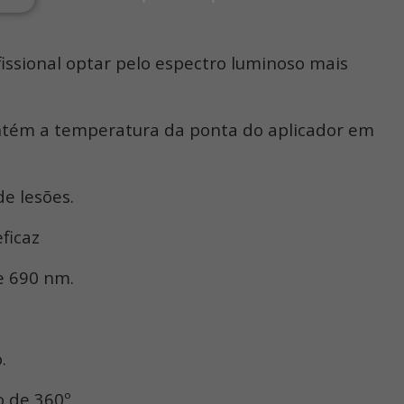
fissional optar pelo espectro luminoso mais
antém a temperatura da ponta do aplicador em
e lesões.
ficaz
e 690 nm.
.
 de 360º.